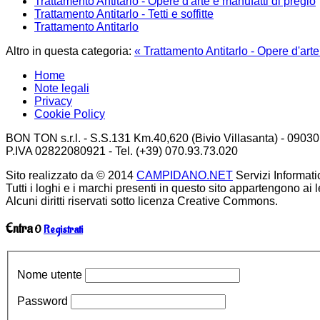
Trattamento Antitarlo - Opere d'arte e manufatti di pregio
Trattamento Antitarlo - Tetti e soffitte
Trattamento Antitarlo
Altro in questa categoria:
« Trattamento Antitarlo - Opere d'arte
Home
Note legali
Privacy
Cookie Policy
BON TON s.r.l. - S.S.131 Km.40,620 (Bivio Villasanta) - 09030
P.IVA 02822080921 - Tel. (+39) 070.93.73.020
Sito realizzato da © 2014
CAMPIDANO.NET
Servizi Informatici.
Tutti i loghi e i marchi presenti in questo sito appartengono ai le
Alcuni diritti riservati sotto licenza Creative Commons.
Entra
O
Registrati
Nome utente
Password