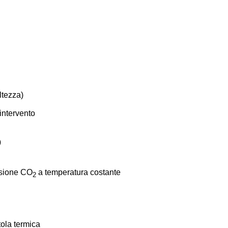
ltezza)
intervento
)
ssione CO
a temperatura costante
2
ola termica