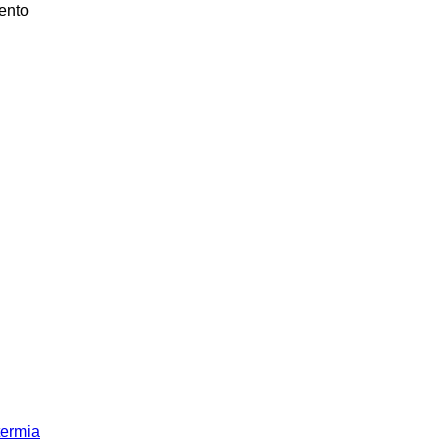
ento
termia