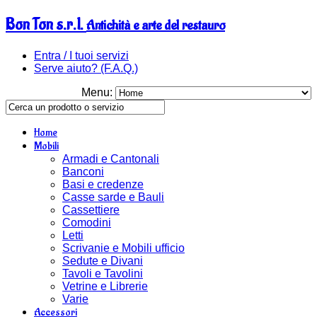
Bon Ton s.r.l.
Antichità e arte del restauro
Entra / I tuoi servizi
Serve aiuto? (F.A.Q.)
Menu:
Home
Mobili
Armadi e Cantonali
Banconi
Basi e credenze
Casse sarde e Bauli
Cassettiere
Comodini
Letti
Scrivanie e Mobili ufficio
Sedute e Divani
Tavoli e Tavolini
Vetrine e Librerie
Varie
Accessori