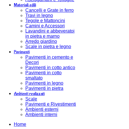
Materiali edili
Cancelli e Grate in ferro
Travi in legno
Tegole e Mattoncini
Camini e Accessori
Lavandini e abbeveratoi
in pietra e marno
Arredo giardino
Scale in pietra e legno
Pavimenti
Pavimenti in cemento e
Decori
Pavimenti in cotto antico
Pavimenti in cotto
smaltato
Pavimenti in legno
Pavimenti in pietra
Ambienti realizzati
Scale
Pavimenti e Rivestimenti
Ambienti esterni
Ambienti interni
Home