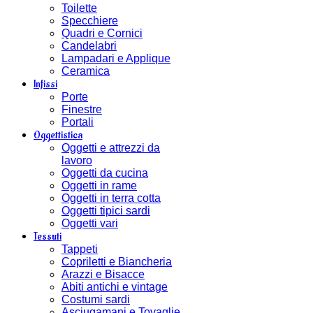
Toilette
Specchiere
Quadri e Cornici
Candelabri
Lampadari e Applique
Ceramica
Infissi
Porte
Finestre
Portali
Oggettistica
Oggetti e attrezzi da
lavoro
Oggetti da cucina
Oggetti in rame
Oggetti in terra cotta
Oggetti tipici sardi
Oggetti vari
Tessuti
Tappeti
Copriletti e Biancheria
Arazzi e Bisacce
Abiti antichi e vintage
Costumi sardi
Asciugamani e Tovaglie