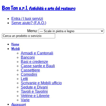
Bon Ton s.r.l.
Antichità e arte del restauro
Entra / I tuoi servizi
Serve aiuto? (F.A.Q.)
Menu:
Home
Mobili
Armadi e Cantonali
Banconi
Basi e credenze
Casse sarde e Bauli
Cassettiere
Comodini
Letti
Scrivanie e Mobili ufficio
Sedute e Divani
Tavoli e Tavolini
Vetrine e Librerie
Varie
Accessori