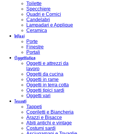
Toilette
Specchiere
Quadri e Cornici
Candelabri
Lampadari e Applique
Ceramica
Infissi
Porte
Finestre
Portali
Oggettistica
Oggetti e attrezzi da
lavoro
Oggetti da cucina
Oggetti in rame
Oggetti in terra cotta
Oggetti tipici sardi
Oggetti vari
Tessuti
Tappeti
Copriletti e Biancheria
Arazzi e Bisacce
Abiti antichi e vintage
Costumi sardi
Asciugamani e Tovaglie