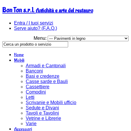
Bon Ton s.r.l.
Antichità e arte del restauro
Entra / I tuoi servizi
Serve aiuto? (F.A.Q.)
Menu:
Home
Mobili
Armadi e Cantonali
Banconi
Basi e credenze
Casse sarde e Bauli
Cassettiere
Comodini
Letti
Scrivanie e Mobili ufficio
Sedute e Divani
Tavoli e Tavolini
Vetrine e Librerie
Varie
Accessori