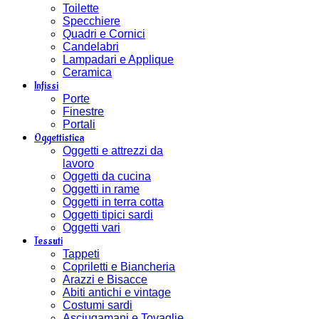
Toilette
Specchiere
Quadri e Cornici
Candelabri
Lampadari e Applique
Ceramica
Infissi
Porte
Finestre
Portali
Oggettistica
Oggetti e attrezzi da
lavoro
Oggetti da cucina
Oggetti in rame
Oggetti in terra cotta
Oggetti tipici sardi
Oggetti vari
Tessuti
Tappeti
Copriletti e Biancheria
Arazzi e Bisacce
Abiti antichi e vintage
Costumi sardi
Asciugamani e Tovaglie