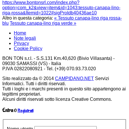
https://www.bontonsrl.com/index.php?
option=com_k2&view=item&id=1043:tessuto-canapa-lino-
riga-rossa&Itemid=1022#sigProIdb40436ae10
Altro in questa categoria:
« Tessuto canapa-lino riga rossa-
blu
Tessuto canapa-lino riga verde »
Home
Note legali
Privacy
Cookie Policy
BON TON s.r.l. - S.S.131 Km.40,620 (Bivio Villasanta) -
09030 SAMASSI (VS) - Italia
P.IVA 02822080921 - Tel. (+39) 070.93.73.020
Sito realizzato da © 2014
CAMPIDANO.NET
Servizi
Informatici. Tutti i diritti riservati.
Tutti i loghi e i marchi presenti in questo sito appartengono ai
legittimi proprietari.
Alcuni diritti riservati sotto licenza Creative Commons.
Entra
O
Registrati
Nome utente