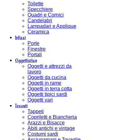
Toilette
Specchiere
Quadri e Cornici
Candelabri
Lampadari e Applique
Ceramica
Infissi
Porte
Finestre
Portali
Oggettistica
Oggetti e attrezzi da
lavoro
Oggetti da cucina
Oggetti in rame
Oggetti in terra cotta
Oggetti tipici sardi
Oggetti vari
Tessuti
Tappeti
Copriletti e Biancheria
Arazzi e Bisacce
Abiti antichi e vintage
Costumi sardi
Asciugamani e Tovaglie