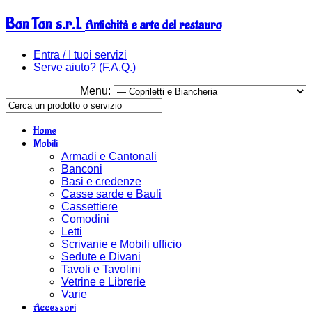
Bon Ton s.r.l.
Antichità e arte del restauro
Entra / I tuoi servizi
Serve aiuto? (F.A.Q.)
Menu:
Home
Mobili
Armadi e Cantonali
Banconi
Basi e credenze
Casse sarde e Bauli
Cassettiere
Comodini
Letti
Scrivanie e Mobili ufficio
Sedute e Divani
Tavoli e Tavolini
Vetrine e Librerie
Varie
Accessori