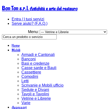
Bon Ton s.r.l.
Antichità e arte del restauro
Entra / I tuoi servizi
Serve aiuto? (F.A.Q.)
Menu:
Home
Mobili
Armadi e Cantonali
Banconi
Basi e credenze
Casse sarde e Bauli
Cassettiere
Comodini
Letti
Scrivanie e Mobili ufficio
Sedute e Divani
Tavoli e Tavolini
Vetrine e Librerie
Varie
Accessori