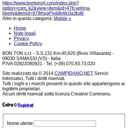
https://www.bontonsrl.com/index.php?
option=com_k2&view=item&id=476:vetrina-
liberty&Itemid=979#sigProIdb4fc0a3bd6
Altro in questa categoria:
Mobile »
Home
Note legali
Privacy
Cookie Policy
BON TON s.r.l. - S.S.131 Km.40,620 (Bivio Villasanta) -
09030 SAMASSI (VS) - Italia
P.IVA 02822080921 - Tel. (+39) 070.93.73.020
Sito realizzato da © 2014
CAMPIDANO.NET
Servizi
Informatici. Tutti i diritti riservati.
Tutti i loghi e i marchi presenti in questo sito appartengono ai
legittimi proprietari.
Alcuni diritti riservati sotto licenza Creative Commons.
Entra
O
Registrati
Nome utente