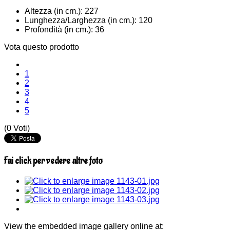
Altezza (in cm.):
227
Lunghezza/Larghezza (in cm.):
120
Profondità (in cm.):
36
Vota questo prodotto
1
2
3
4
5
(0 Voti)
Fai click per vedere altre foto
View the embedded image gallery online at: