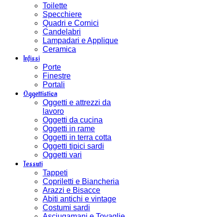
Toilette
Specchiere
Quadri e Cornici
Candelabri
Lampadari e Applique
Ceramica
Infissi
Porte
Finestre
Portali
Oggettistica
Oggetti e attrezzi da
lavoro
Oggetti da cucina
Oggetti in rame
Oggetti in terra cotta
Oggetti tipici sardi
Oggetti vari
Tessuti
Tappeti
Copriletti e Biancheria
Arazzi e Bisacce
Abiti antichi e vintage
Costumi sardi
Asciugamani e Tovaglie